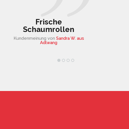
Welkovic. 
Frische
Süßigkeit
Schaumrollen
Milan Welko
Kundenmeinung von
Sandra W. aus
Top
Adlwang
Kundenmeinung vo